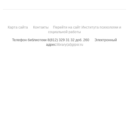
Карта сайта
Контакты
Перейти на сайт Института психологии и
социальной работы
Телефон библиотеки 8(812) 329 31 32 доб. 260
Электронный
адрес:
library(at)gipsr.ru
Санкт-Петербургский государственный институт психологии и социальной
работы. Все права защищены.