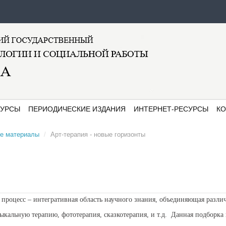
СУРСЫ
ПЕРИОДИЧЕСКИЕ ИЗДАНИЯ
ИНТЕРНЕТ-РЕСУРСЫ
КО
е материалы
/
Арт-терапия - новые горизонты
Электронные
З
библиотеки и каталоги
к
Журналы и газеты
Р
и
Образовательные
ресурсы
цесс – интегративная область научного знания, объединяющая различ
Психологические
сайты
кальную терапию, фототерапия, сказкотерапия, и т.д.
Данная подборка