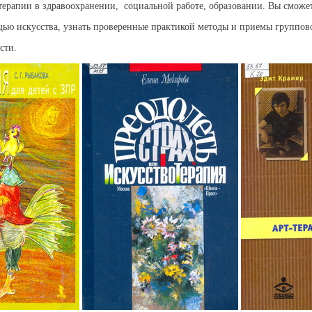
Социальные сайты
терапии в здравоохранении,
социальной работе, образовании. Вы сможе
Энциклопедии и
щью искусства, узнать проверенные практикой методы и приемы группо
словари
сти.