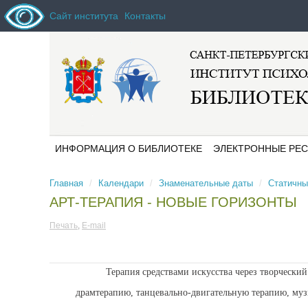
Сайт института
Контакты
ИНФОРМАЦИЯ О БИБЛИОТЕКЕ
ЭЛЕКТРОННЫЕ РЕ
Главная
/
Календари
/
Знаменательные даты
/
Статичны
Расположение,
Общая информация
контакты, график
АРТ-ТЕРАПИЯ - НОВЫЕ ГОРИЗОНТЫ
ЭБС "Ibooks"
работы,
обслуживание
Печать
,
E-mail
ЭБС "Юрайт"
инвалидов и лиц с
ОВЗ
ЭБС "Консультант
студента"
Правила пользования
Терапия средствами искусства через творческий про
библиотекой
ЭБС
драмтерапию, танцевально-двигательную терапию, музы
“Университетская
Положение о