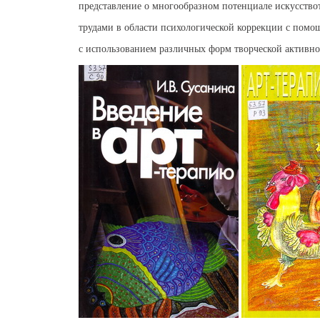
библиотека онлайн”
представление о многообразном потенциале искусство
библиотеке
ЛитРес: Библиотека
трудами в области психологической коррекции с помо
БД "ИВИС"
с использованием различных форм творческой активно
НЭБ "eLIBRARY.RU"
КонсультантПлюс
"НЭБ"
Wiley Online Library
ЭБС "Лань"
Polpred.com
Springer Nature