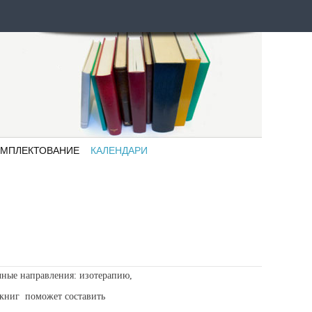
МПЛЕКТОВАНИЕ
КАЛЕНДАРИ
аявки на
Психологический
омплектование
календарь
оссийские
Социальный
здательства
календарь
Знаменательные
даты
ные направления: изотерапию,
 книг
поможет составить