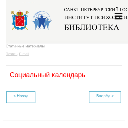
Главная
/
Календари
/
Социальный календарь
/
Статичные материалы
Печать
,
E-mail
Социальный календарь
< Назад
Вперёд >