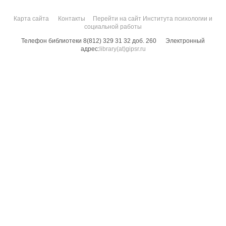
Карта сайта
Контакты
Перейти на сайт Института психологии и
социальной работы
Телефон библиотеки 8(812) 329 31 32 доб. 260
Электронный
адрес:
library(at)gipsr.ru
Санкт-Петербургский государственный институт психологии и социальной
работы. Все права защищены.