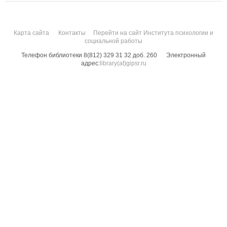
Карта сайта
Контакты
Перейти на сайт Института психологии и
социальной работы
Телефон библиотеки 8(812) 329 31 32 доб. 260
Электронный
адрес:
library(at)gipsr.ru
Санкт-Петербургский государственный институт психологии и социальной
работы. Все права защищены.