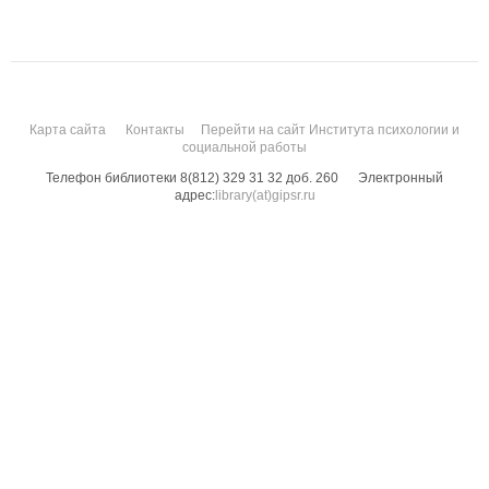
Карта сайта
Контакты
Перейти на сайт Института психологии и
социальной работы
Телефон библиотеки 8(812) 329 31 32 доб. 260
Электронный
адрес:
library(at)gipsr.ru
Санкт-Петербургский государственный институт психологии и социальной
работы. Все права защищены.